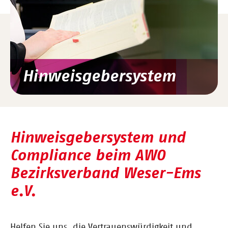
Hinweisgebersystem
Hinweisgebersystem und
Compliance beim AWO
Bezirksverband Weser-Ems
e.V.
Helfen Sie uns, die Vertrauenswürdigkeit und