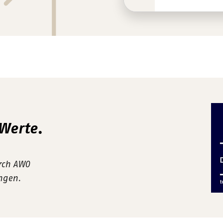
 Werte.
urch AWO
ungen.