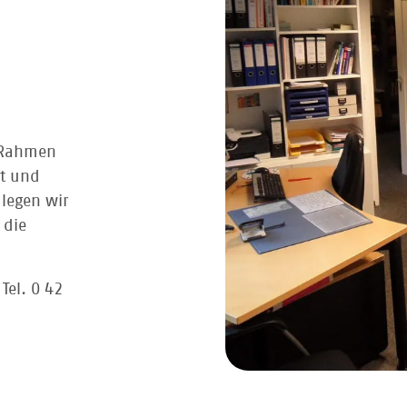
m Rahmen
it und
legen wir
 die
r
Tel. 0 42