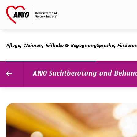
Skip to main content
Skip to page footer
Pflege, Wohnen, Teilhabe & Begegnung
Sprache, Förderu
AWO Suchtberatung und Behan