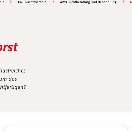
pie
AWO Suchttherapie
AWO Suchtberatung und Behandlung
G
rst
lustreiches
 um das
chtfertigen?