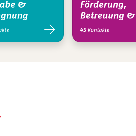
habe &
Förderung,
egnung
Betreuung & 
akte
Kontakte
45
e