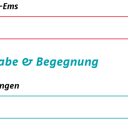
-Ems
lhabe & Begegnung
ungen