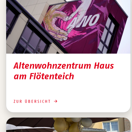
Altenwohnzentrum Haus
am Flötenteich
ZUR ÜBERSICHT