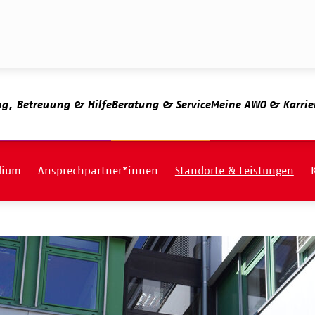
ng, Betreuung & Hilfe
Beratung & Service
Meine AWO & Karrie
dium
Ansprechpartner*innen
Standorte & Leistungen