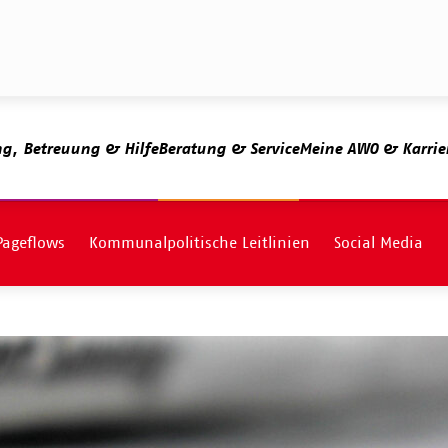
ng, Betreuung & Hilfe
Beratung & Service
Meine AWO & Karrie
Pageflows
Kommunalpolitische Leitlinien
Social Media