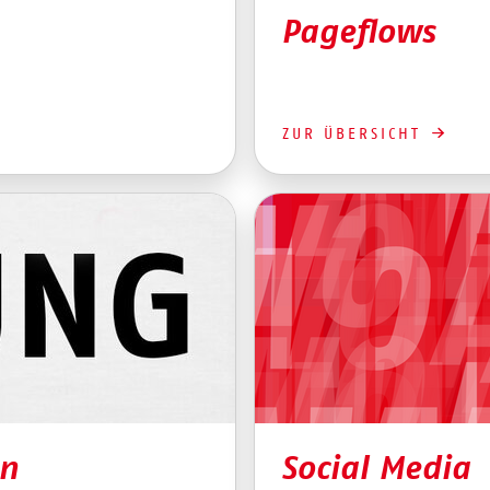
Pageflows
ZUR ÜBERSICHT
en
Social Media