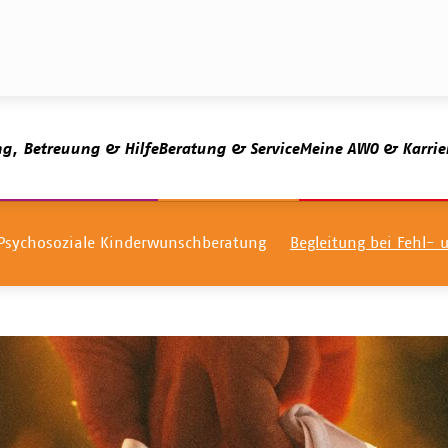
ng, Betreuung & Hilfe
Beratung & Service
Meine AWO & Karrie
Psychosoziale Kinderwunschberatung
Begleitung bei Fehl- 