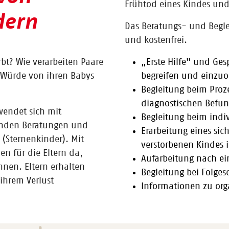
Frühtod eines Kindes und
dern
Das Beratungs- und Begle
und kostenfrei.
bt? Wie verarbeiten Paare
„Erste Hilfe" und Ge
t Würde von ihren Babys
begreifen und einzu
Begleitung beim Proz
diagnostischen Befu
wendet sich mit
Begleitung beim indi
zenden Beratungen und
Erarbeitung eines sic
 (Sternenkinder). Mit
verstorbenen Kindes 
n für die Eltern da,
Aufarbeitung nach e
nnen. Eltern erhalten
Begleitung bei Folge
ihrem Verlust
Informationen zu org