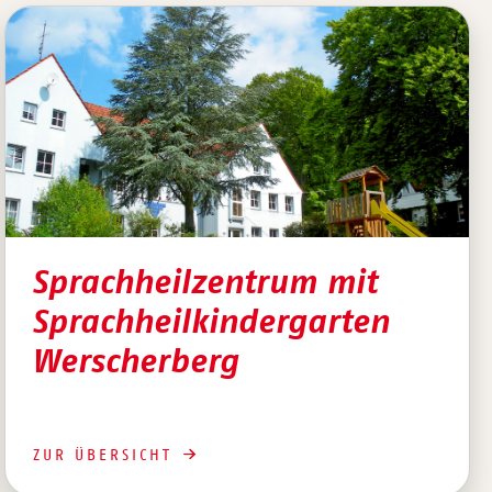
Sprachheilzentrum mit
Sprachheilkindergarten
Werscherberg
ZUR ÜBERSICHT