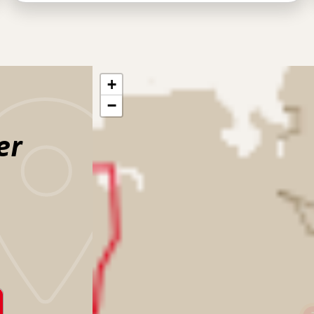
+
−
er