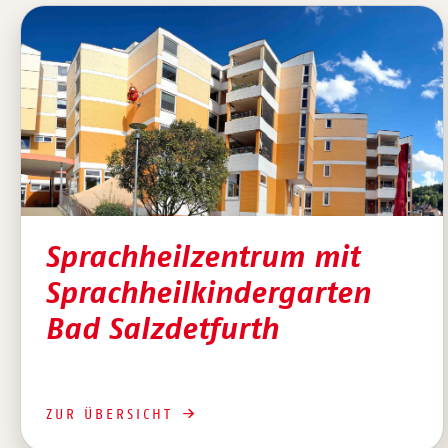
Sprachheilzentrum mit
Sprachheilkindergarten
Bad Salzdetfurth
ZUR ÜBERSICHT