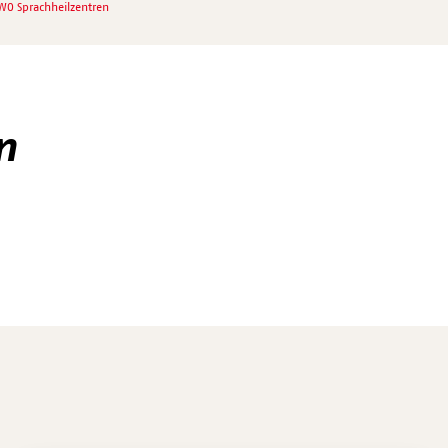
WO Sprachheilzentren
n