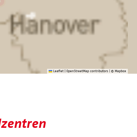
Leaflet
|
OpenStreetMap contributors
|
© Mapbox
lzentren