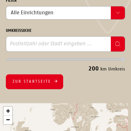
FILTER
UMKREISSUCHE
200
km Umkreis
ZUR STARTSEITE
+
−
6