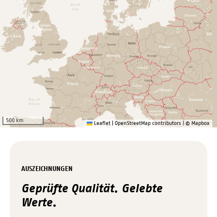
3
16
2
2
2
5
4
50 km
Leaflet
|
OpenStreetMap contributors
|
© Mapbox
AUSZEICHNUNGEN
Geprüfte Qualität. Gelebte
Werte.