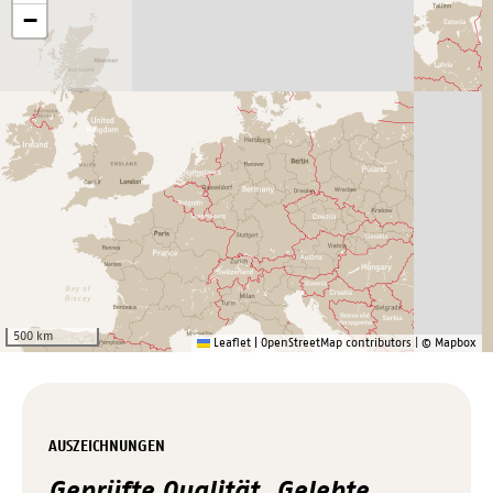
−
2
3
7
16
2
50 km
Leaflet
|
OpenStreetMap contributors
|
© Mapbox
AUSZEICHNUNGEN
Geprüfte Qualität. Gelebte