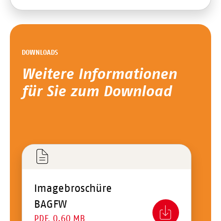
DOWNLOADS
Weitere Informationen
für Sie zum Download
Imagebroschüre
BAGFW
PDF, 0.60 MB