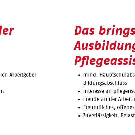
der
Das brings
Ausbildun
Pflegeassi
len Arbeitgeber
mind. Hauptschulabsc
Bildungsabschluss
ms
Interesse an pfleger
Freude an der Arbeit
glichkeiten
Freundliches, offene
Zuverlässigkeit, 